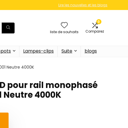
Lire les nouvelles et les blogs
0
Comparez
liste de souhaits
 spots
Lampes-clips
Suite
blogs
001 Neutre 4000K
ED pour rail monophasé
 Neutre 4000K