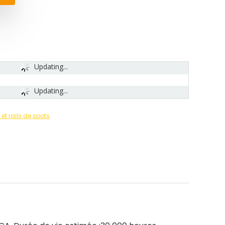
Updating...
Updating...
et rails de spots