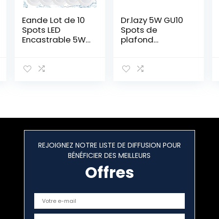
Eande Lot de 10
Dr.lazy 5W GU10
Spots LED
Spots de
Encastrable 5W
plafond
IP44 98mm,
Plafonnier,
Blanc Neutre
Aangle du corps
4000K Éclairage
de lampe
encastré
réglable, Spots
Étanche 450lm,
de plafond,
Spot LED Extra
Applique de
Plat 25mm,
Plafond, spots
Spots de
plafond
Plafond 230V
orientables,
pour Salle de
éclairage
REJOIGNEZ NOTRE LISTE DE DIFFUSION POUR
Bain Salon
plafond LED,
BÉNÉFICIER DES MEILLEURS
Cuisine, Trou 75-
13.5x10cm (Noir-
85mm
3000K)
Offres