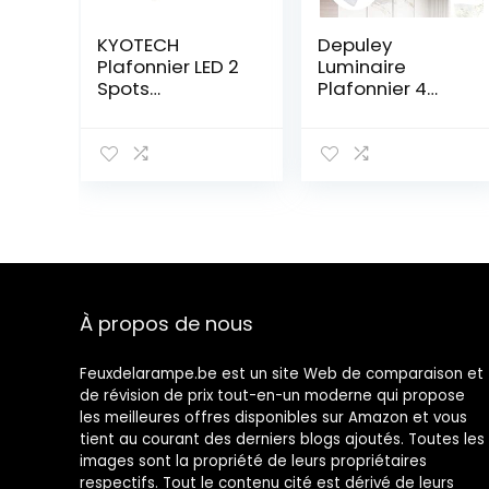
KYOTECH
Depuley
Plafonnier LED 2
Luminaire
Spots
Plafonnier 4
Orientables 2
Spots de
GU10 Spots de
Plafond LED
plafond
Orientables&Piv
Pivotants &
otants, 4x5W
Orientables
Spot de
,Applique
Plafonnier
murale LED
4x400LM E14
Blanc mat ,livré
3000K, Lumière
sans ampoules
Blanche Chaude
en Verre,
À propos de nous
Chambre Salon
Cuisine
Bureau(Ampoul
Feuxdelarampe.be est un site Web de comparaison et
e Incluse)
de révision de prix tout-en-un moderne qui propose
les meilleures offres disponibles sur Amazon et vous
tient au courant des derniers blogs ajoutés. Toutes les
images sont la propriété de leurs propriétaires
respectifs. Tout le contenu cité est dérivé de leurs