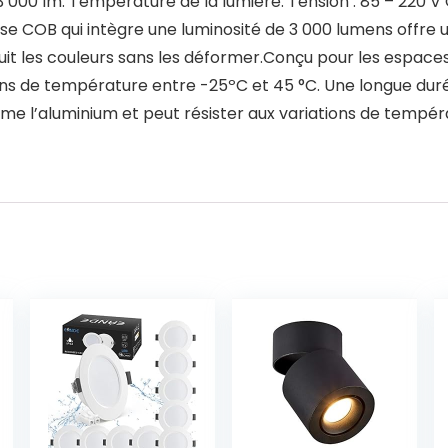
 000 lm. Température de la lumière. Tension : 85 – 220 V 
use COB qui intègre une luminosité de 3 000 lumens offre u
t les couleurs sans les déformer.Conçu pour les espaces 
ons de température entre -25ºC et 45 °C. Une longue dur
mme l’aluminium et peut résister aux variations de tempé