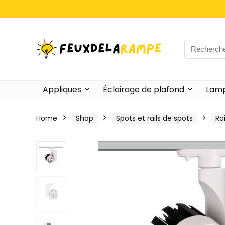
Search
for:
Appliques
Éclairage de plafond
Lamp
Home
Shop
Spots et rails de spots
Ra