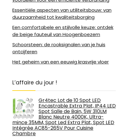
Essentiële aspecten van utiliteitsbouw: van
duurzaamheid tot kwaliteitsborging
Een comfortabele en stijlvolle keuze: ontdek
de beige fauteuil van Hoogenboezem
Schoorsteen: de rooksignalen van je huis
ontcijferen
Het geheim van een eeuwig krasvrije vloer
L’affaire du jour !
Gr4tec Lot de 10 Spot LED
Encastrable Extra Plat, IP44 LED
Spot Salle de Bain, 5W 310LM
Blanc Neutre 4000K, Ultra-
mince 35MM, Spot Led Extra Plat, Spot LED
Intégrée AC85-265V Pour Cuisine
Chambre