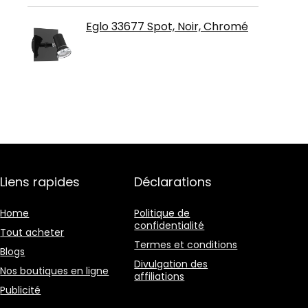
Eglo 33677 Spot, Noir, Chromé
Liens rapides
Déclarations
Home
Politique de
confidentialité
Tout acheter
Termes et conditions
Blogs
Divulgation des
Nos boutiques en ligne
affiliations
Publicité