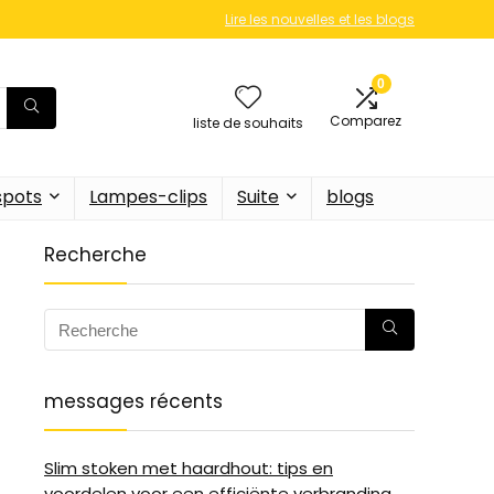
Lire les nouvelles et les blogs
0
Comparez
liste de souhaits
 spots
Lampes-clips
Suite
blogs
Recherche
messages récents
Slim stoken met haardhout: tips en
voordelen voor een efficiënte verbranding