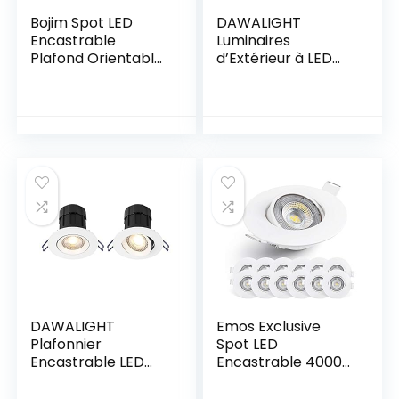
Bojim Spot LED
DAWALIGHT
Encastrable
Luminaires
Plafond Orientable,
d’Extérieur à LED
10x 6W Éclairage
3W 3000K Blanc
Encastré GU10
chaud Encastré
Blanc Neutre
IP65 Lumière
4000K Spot
d’Escalier pour
Plafond 550lm
Escaliers Salle de
Equivalente de
bain Jardin Couloir
54W
Marches
120°d’éclairage
220V Métal Nickel
Non Dimmable IP20
DAWALIGHT
Emos Exclusive
Plafonnier
Spot LED
Encastrable LED
Encastrable 4000K
Paquet de 2, 25°
– Lampe Plafond
Downlight 7,8W LED
Orientable 50°