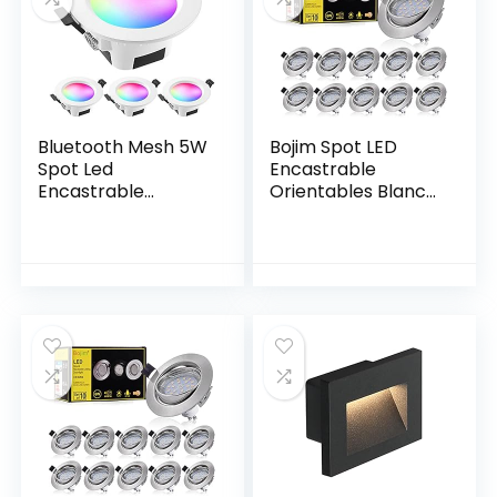
gris
Bluetooth Mesh 5W
Bojim Spot LED
Spot Led
Encastrable
Encastrable
Orientables Blanc
RGBWC(RGB+Blanc
Chaud GU10, 10x
froid+Blanc chaud)
Éclairage Encastré
Plafonnier Lampe,
600lm 6W Eqv.54W
éclairage plafond
Spots Encastrés
encastré pour
LED 2800K
exposition, salon,
Plafonnier
cuisine, ktv, bars (4
Encastré,
Pieces)
120°d’éclairage
82Ra 230V IP20 Non
Dimmable