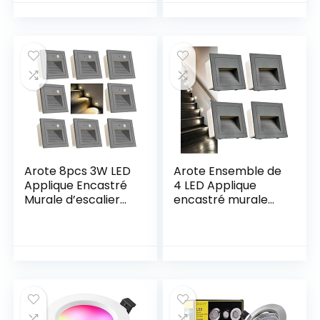
Incandescence,
L’armoire, Étagère,
Blanc Neutre
Prise Européenne, 3
4500K, Aluminium
Paquets Lumières
Rond en Métal,
LED pour vitrine 12V
Pour Salle de Bain,
6W (Blanc
Salon, Lot de 6
Chaude2700K)
Arote 8pcs 3W LED
Arote Ensemble de
Applique Encastré
4 LED Applique
Murale d’escalier
encastré murale
Carré, avec
carré, Blanc froid
Détecteur de
IP65 Lumières
Mouvement,
d’escalier, Lumières
éclairage étape
de marche,
escalier lampe
Aluminium,
Aluminium
Éclairage et
extérieur IP65
Lumières
Chaud Gris
décoratives Boitier