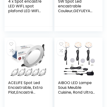
4 x Spot encastré
5W Spot Led
LED WIFI, spot
encastrable
plafond LED WiFi
Couleur,GEYUEYA
5W RGBWW
Home Lampes
dimmable,
Plafond Spot
downlight LED
Éclairage 5W
encastré rond
RGBCW CCT
230V pour salon,
2700K-6500K
chambre,
Dimmable
compatible avec
Changement de
APP, Alexa, Google
Couleur Blanc
home
Chaud Froid pour
Cuisine,Salon,Couloi
r,Galerie – Lot de 4
ACELIFE Spot Led
AIBOO LED Lampe
Encastrable, Extra
Sous Meuble
Plat,Encastré
Cuisine, Rond Ultra
Lampe Plafonnier,
Slim Eclairage
7W 700lumen,
Encastré pour
Equivalent 70W
Placard, Contrer,