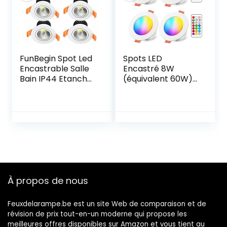
68 mm
FunBegin Spot Led
Spots LED
Encastrable Salle
Encastré 8W
Bain IP44 Etanche
(équivalent 60W)
Pour Douche
Couleur RGB
Spote de Cache
Changement
Blanc Encastré
Variation Coloré
Plafond Orientable
RGBW IP44 Blanc
Dimmable
Chaud 2700K
Eclairage 220v
Rond Dimmable
Extra
Encastrables par
Transformateur
Télécommande
7W 3000k Lumière
(lot de 4)
À propos de nous
Blanche Chaud（6
Pack）
Feuxdelarampe.be est un site Web de comparaison et de
révision de prix tout-en-un moderne qui propose les
meilleures offres disponibles sur Amazon et vous tient au