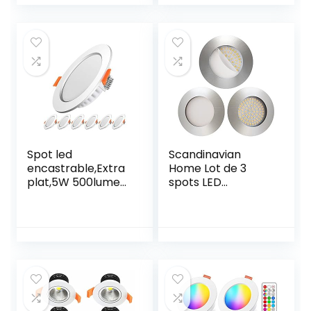
intérieur LED
Eqv.54W Spots
plafon,Angle de
Encastrés LED
faisceau 100°,trou
2800K Plafonnier
encastré Ø 75
Encastré,
mm,éclairage
120°d’éclairage
plafond, Applique
82Ra 230V IP20
de Plafond
Non Dimmable
Spot led
Scandinavian
encastrable,Extra
Home Lot de 3
plat,5W 500lumen
spots LED
equivalent 50W
encastrables ultra
incandescence,Ro
plats pour salle de
nd ultraslim blanc
bain – Blanc chaud
froid 6000K,230V
– 220/230 V – CRI
éclairage plafond
90 – 5 W – 500 lm
encastré,Pour
– 3000 K – design
salle de
en acier
bain,Cuisine,Salon,
inoxydable avec
Couloir,lot de 6
verre dépoli – 60 à