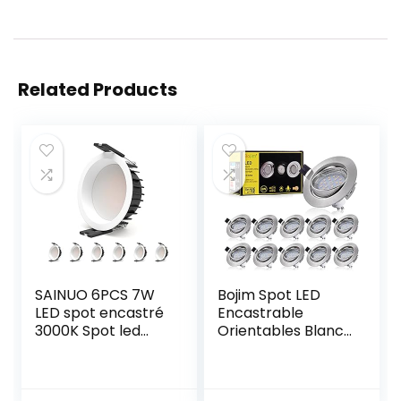
Related Products
SAINUO 6PCS 7W
Bojim Spot LED
LED spot encastré
Encastrable
3000K Spot led
Orientables Blanc
encastrable CRI
Chaud GU10, 10x
90+ Pas de
Éclairage Encastré
scintillement Spot
600lm 6W