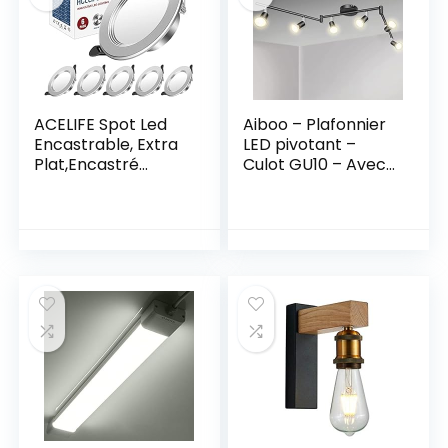
Blanc Froid)
et le couloir
ACELIFE Spot Led
Aiboo – Plafonnier
Encastrable, Extra
LED pivotant –
Plat,Encastré
Culot GU10 – Avec
Lampe Plafonnier,
6 spots ronds –
7W 700lumen,
Noir – Pour cuisine,
Equivalent 70W
chambre à
Incandescence,
coucher, salon –
Blanc Neutre
Sans ampoule non
4500K, Aluminium
incluse
Rond en Métal,
Pour Salle de Bain,
Salon, Lot de 6