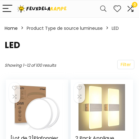
0
Home
Product Type de source lumineuse
‎LED
‎LED
Filter
Showing 1–12 of 100 results
[Lot de 2]Plafonnier
2 Pack Applique