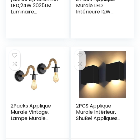
LED,24W 2025LM
Murale LED
Luminaire
Intérieure 12W
Plafonnier Salle de
Blanc Chaud 3000K
Bain 6500K Blanc
AC 230V Lampe
Froid Mince Lampe
Murale en Acrylique
Plafond Moderne
Design Moderne
Rond Pour
Decoration
Cuisine,Salon,Cham
Luminaire Mural
bre,Couloir,Bureau
pour Salon
Exterieur Ø23CM
Chambre Couloir
Salle de Bain
29x11x4CM
2Packs Applique
2PCS Applique
Murale Vintage,
Murale Intérieur,
Lampe Murale
ShuBel Appliques
Corde de Chanvre,
LED d’intérieur, 10W
E27 Rétro Applique
Applique Murale
Murale Interieur
décorative 3000K