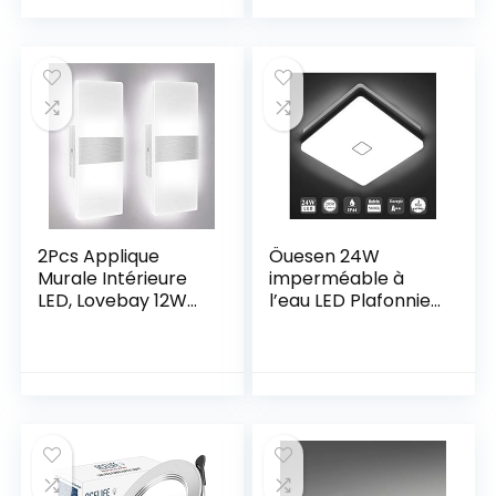
pour Couloir Loft
blanc chaud,
Chambre Café Bar
Applique murale
(sans Ampoule)
moderne pour
chambre à
coucher, salon,
hôtel, escalier,
allée(noir)
2Pcs Applique
Öuesen 24W
Murale Intérieure
imperméable à
LED, Lovebay 12W
l’eau LED Plafonnier
Lampe Murale en
moderne mince
Acrylique Blanc
carré LED Lampe
Froid 6000K,
de plafond 2050lm
Modern Design
Blanc froid 5000K
Decor Luminaire
Applicable à la
Mural pour Salon,
salle de bain la
Chambre, Couloir,
chambre la cuisine
Salle de Bain (2Pcs,
le salon le balcon