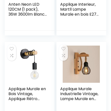
Anten Neon LED
Applique Interieur,
120CM (1 pack),
Martll Lampe
36W 3600lm Blanc
Murale en bois E27
Froid 6000K Tube
Vintage Rétro
LED, Reglette LED,
Intérieure Applique
IP65 Imperméable
Murale pour le
Luminaire
Couloir Maison de
Plafonnier pour
campagne
Atelier, Sous Sol,
Chambre Salon (A)
Bureau, Hobby,
Grange, Grand
Magasin
Applique Murale en
Applique Murale
Bois Vintage,
Industrielle Vintage,
Applique Rétro
Lampe Murale en
Industrielle, Lampe
Bois Rustique Rétro,
Murale Suspendue
Abat-Jour en Cage