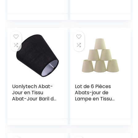
lampe de table,
lampe murale,
lampe de chevet
et lampadaire, lin
naturel,
couverture rigide
fabriquée à la
main, 13″ x 13″ x 8″
(gris)
Uonlytech Abat-
Lot de 6 Pièces
Jour en Tissu
Abats-jour de
Abat-Jour Baril de
Lampe en Tissu
Lustre Araignée de
pour Lustre de
Forme
Bougeoir (écru)
Empire/Abat-Jour
pour Lampe de
Table Suspension
sur Pied 5. 5X5. 5X5