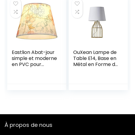
Pouces Noir
Eastlion Abat-jour
OuXean Lampe de
simple et moderne
Table E14, Base en
en PVC pour
Métal en Forme de
lampe de table,
Vase et abat-jour
lampe murale,
en Tissu, Veilleuse
lampe de chevet,
Blanche pour
lampe de sol avec
Salon Chambre à
support
Coucher, Sans
d’ampoule E27 et
Ampoule
abat-jour, métal,
Pink 25, 25cm
À propos de nous