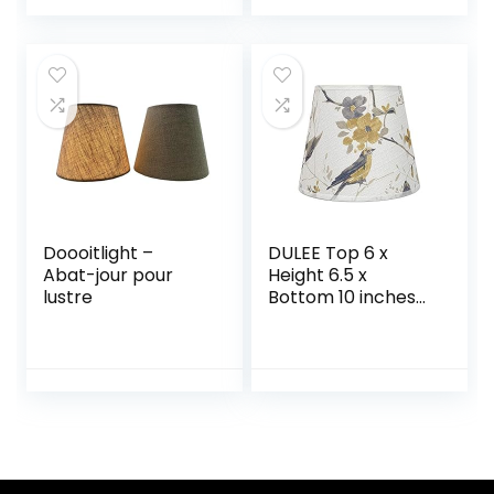
lampe de chevet
10 x 16 x 14 cm, noir
et lampadaire, lin
naturel,
couverture rigide
fabriquée à la
main, 13″ x 13″ x 8″
(blanc)
Doooitlight –
DULEE Top 6 x
Abat-jour pour
Height 6.5 x
lustre
Bottom 10 inches
E27 Fait Main
Abat-jour de
Lampe de Table
Abat-jour de
Tambour Abat-
jour de
Plancher,Bird