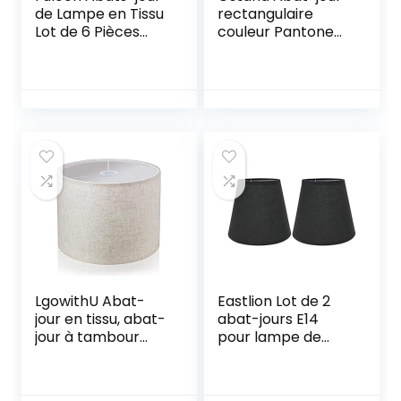
de Lampe en Tissu
rectangulaire
Lot de 6 Pièces
couleur Pantone
Abats Jour Lampe
12-1403 TPX
de Plafond
Couverture Abat-
jour à Clipser pour
Lustre pour
Bougeoir Lampe
de Chevet (Noir)
LgowithU Abat-
Eastlion Lot de 2
jour en tissu, abat-
abat-jours E14
jour à tambour
pour lampe de
moyen pour
chevet, appliques
lampe de table,
murales, lustres en
lampe murale,
cristal, abat-jours,