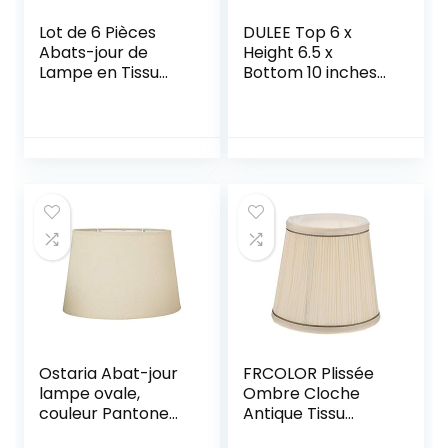
Lot de 6 Pièces
DULEE Top 6 x
Abats-jour de
Height 6.5 x
Lampe en Tissu
Bottom 10 inches
pour Lustre de
E27 Fait Main
Bougeoir (écru)
Abat-jour de
Lampe de Table
Abat-jour de
Tambour Abat-
jour de
Plancher,Bird
Ostaria Abat-jour
FRCOLOR Plissée
lampe ovale,
Ombre Cloche
couleur Pantone
Antique Tissu
12-1403TPX
Abat- Jour