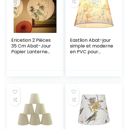
Ericetion 2 Pièces
Eastlion Abat-jour
35 Cm Abat-Jour
simple et moderne
Papier Lanterne
en PVC pour
Chinois Bambou
lampe de table,
Motif Abat-Jour
lampe murale,
Style Oriental
lampe de chevet,
Lumière
lampe de sol avec
Décoration
support
d’ampoule E27 et
abat-jour, métal,
Pink 25, 25cm