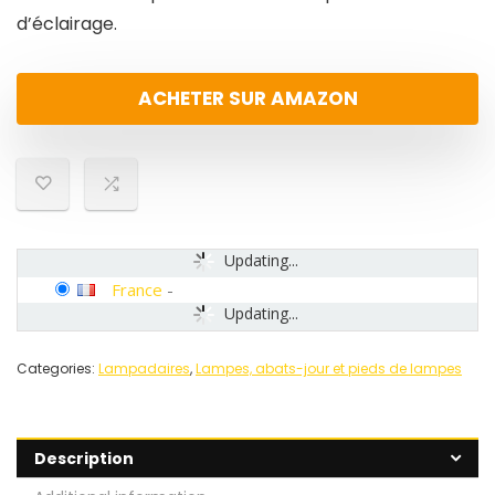
d’éclairage.
ACHETER SUR AMAZON
Updating...
France
-
Updating...
Categories:
Lampadaires
,
Lampes, abats-jour et pieds de lampes
Description