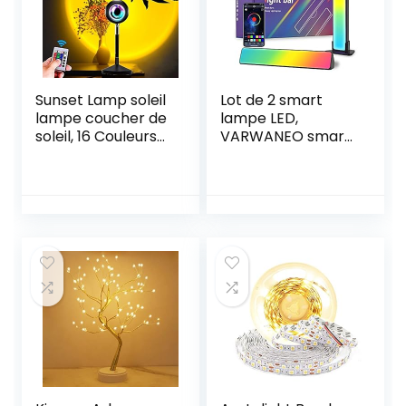
fournies)
Sunset Lamp soleil
Lot de 2 smart
lampe coucher de
lampe LED,
soleil, 16 Couleurs
VARWANEO smart
Sunset Projecteur
lampe bureau
Light Romantique,
avec 19 effets
180°Rotation LED
d’éclairage et 8
Night Light
modes de musique,
Projector Convient
gaming deco
pour Mariage
lampe, LED play
Anniversaire Fête
light bar pour 27-
Salon Chambre
45″ PC, TV,
Décor
décoration de
chambre