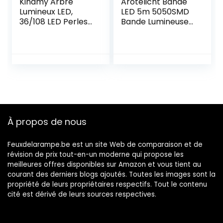
Kinamy Arbre
Arotelicht Bande
Lumineux LED,
LED 5m 5050SMD
36/108 LED Perles
Bande Lumineuse
Veilleuses,
12V Bande LED
Branches
blanche chaude
réglables
3000K Ruban
Bricolage Fil de
guirlande non
cuivre Arbre de
étanche 300LED
Conception pour
Bandes auto-
la décoration de
adhésives Ruban
fête de Mariage
adhésif DIY
dimmable pour la
À propos de nous
décoration
intérieure
Feuxdelarampe.be est un site Web de comparaison et de
révision de prix tout-en-un moderne qui propose les
meilleures offres disponibles sur Amazon et vous tient au
courant des derniers blogs ajoutés. Toutes les images sont la
propriété de leurs propriétaires respectifs. Tout le contenu
cité est dérivé de leurs sources respectives.