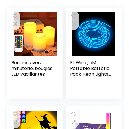
Bougies avec
EL Wire , 5M
minuterie, bougies
Portable Batterie
LED vacillantes
Pack Neon Lights
avec
Strip 360°
télécommande,
Cuttable Glowing
bougies à piles
Rope Lights pour
pour décoration
les fêtes,
d’intérieur et
Halloween, DIY
d’extérieur, 3
Décoration (5
bougies,
mètres, blue)
alimentées par 3
piles AAA (non