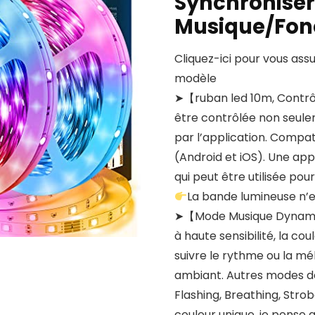
Synchroniser
Musique/Fonc
Cliquez-ici pour vous ass
modèle
➤【ruban led 10m, Contrô
être contrôlée non seul
par l’application. Compa
(Android et iOS). Une appl
qui peut être utilisée pour
La bande lumineuse n’est
➤【Mode Musique Dynami
à haute sensibilité, la c
suivre le rythme ou la mél
ambiant. Autres modes d
Flashing, Breathing, Strob
couleur unique, je pense 