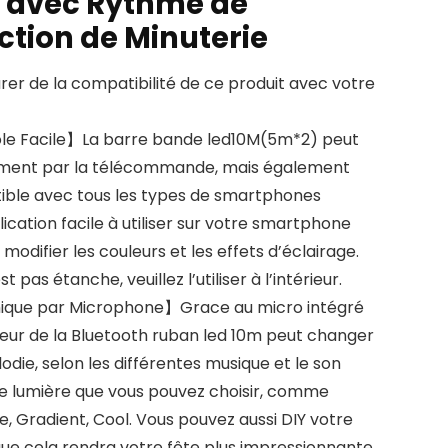
 avec Rythme de
tion de Minuterie
urer de la compatibilité de ce produit avec votre
le Facile】La barre bande led10M(5m*2) peut
ement par la télécommande, mais également
tible avec tous les types de smartphones
ication facile à utiliser sur votre smartphone
 modifier les couleurs et les effets d’éclairage.
 pas étanche, veuillez l’utiliser à l’intérieur.
que par Microphone】Grace au micro intégré
ouleur de la Bluetooth ruban led 10m peut changer
odie, selon les différentes musique et le son
e lumière que vous pouvez choisir, comme
e, Gradient, Cool. Vous pouvez aussi DIY votre
que cela rendra votre fête plus impressionnante.