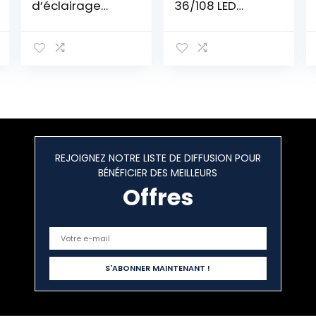
d’éclairage
36/108 LED
menées pour le
Perles
cadeau des
Veilleuses,
enfants,Décorat
Branches
ion Murale pour
réglables
Noël, Fête
Bricolage Fil de
d’anniversaire,
cuivre Arbre de
Chambre
Conception pour
d’enfants, Salon,
la décoration
Décoration de
de fête de
Fête de Mariage
Mariage
REJOIGNEZ NOTRE LISTE DE DIFFUSION POUR
(blanc chaud)
BÉNÉFICIER DES MEILLEURS
Offres