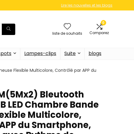
Lire les nouvelles et les blogs
0
Comparez
liste de souhaits
 spots
Lampes-clips
Suite
blogs
se Flexible Multicolore, Contrôlé par APP du
M(5Mx2) Bleutooth
GB LED Chambre Bande
xible Multicolore,
 APP du Smartphone,