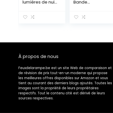
lumières de nuit
Bande
3D Fortress
Lumineuse 12V
Night 7 Lampe
Bande LED
de Table de
blanche chaude
Couleur
3000K Ruban
Creative Gift
guirlande non
Lights Peut être
étanche 300LED
utilisé Comme
Bandes auto-
Cadeau
adhésives
d’anniversair
Ruban adhésif
DIY dimmable
À propos de nous
pour la
décoration
intérieure
Feuxdelarampe.be est un site Web de comparaison et
de révision de prix tout-en-un moderne qui propose
les meilleures offres disponibles sur Amazon et vous
tient au courant des derniers blogs ajoutés. Toutes les
images sont la propriété de leurs propriétaires
respectifs. Tout le contenu cité est dérivé de leurs
sources respectives.