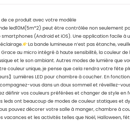
té de ce produit avec votre modèle
nde led10M(5m*2) peut être contrôlée non seulement p
 smartphones (Android et iOS). Une application facile à u
’éclairage.
La bande lumineuse n’est pas étanche, veuillez l
 au micro intégré à haute sensibilité, la couleur de l
musique et le son ambiant. Autres modes de lumière que vo
tre couleur unique, je pense que cela rendra votre fête p
eurs】Lumières LED pour chambre à coucher. En fonction 
, accompagnez-vous dans un doux sommeil et réveillez-vo
uvez définir vos couleurs préférées et changer de style en
s leds ont beaucoup de modes de couleur statiques et dy
ous pouvez décorer votre salle à manger, chambre à couch
s vacances et les activités telles que Noël, Halloween, fê