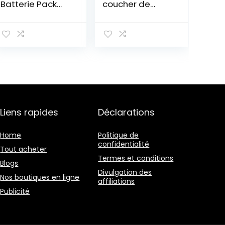
Batterie Pack
coucher de
Neon Lights Strip
soleil, 16
360° Cuttable
Couleurs Sunset
Glowing Rope
Projecteur Light
Lights pour les
Romantique,
fêtes,
180°Rotation LED
Halloween, DIY
Night Light
Décoration (5
Projector
mètres, blue)
Convient pour
Mariage
Anniversaire
Liens rapides
Déclarations
Fête Salon
Chambre Décor
Home
Politique de
confidentialité
Tout acheter
Termes et conditions
Blogs
Divulgation des
Nos boutiques en ligne
affiliations
Publicité