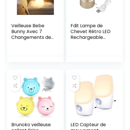
enfants, escaliers
Veilleuse Bebe
Fdit Lampe de
Bunny Avec 7
Chevet Rétro LED
Changements de
Rechargeable
Lumière |Contrôle
créative Lampe de
de tap|Recharge
Bureau de rétro-
USB | Fonction
éclairage de Nuit
Minuterie| Lampe
LED réveil Cadeau
de Chevet Pour
11 * 7 * 6cm(Or)
Chambre D’enfant
Cadeau Jouet
Veilleuse en
Silicone Pour
Enfant
Brunoko veilleuse
LED Capteur de