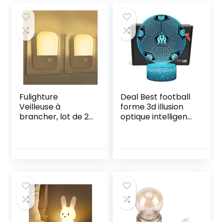
Fulighture
Deal Best football
Veilleuse à
forme 3d illusion
brancher, lot de 2
optique intelligent
capteurs
7 couleurs led
photoélectriques
night light lampe
du crépuscule à
de table avec
l’aube et
câble
luminosité 30/60
d’alimentation usb
lm réglable 3000 K
olympique de
blanc chaud,
marseille
éclairage
nocturne
automatique pour