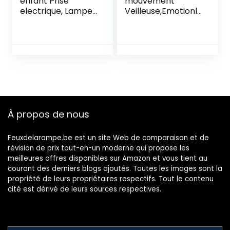
enfant Prise
mouvement
electrique, Lampe
Veilleuse,Emotionli
enfant Nuit Murale
te Brancher
Automatique Plug-
Mouvement activé
and-Play avec
Veilleuse pour
Capteur d’Aube,
Couloir, Salle de
Veilleuse Enfant
bain, Escalier,
Eclairage pour
Cuisine, Garage,
Chambre – [Lot de
Couloir, Chambre
3 Ours] – conçu en
à coucher, Blanc
Espagne
chaud, Paquet de 2
À propos de nous
Feuxdelarampe.be est un site Web de comparaison et de
révision de prix tout-en-un moderne qui propose les
meilleures offres disponibles sur Amazon et vous tient au
courant des derniers blogs ajoutés. Toutes les images sont la
propriété de leurs propriétaires respectifs. Tout le contenu
cité est dérivé de leurs sources respectives.