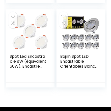
RGBW IP44 Blanc
Spot – Led
Chaud 2700K
Encastrable
Rond Dimmable
Plafond – Start
Encastrables par
eco spot 480 Lm
Télécommande
4000 K dimmable
(lot de 4)
IP44 blanc
Spot Led Encastra
Bojim Spot LED
ble 8W (équivalent
Encastrable
60W), Encastré
Orientables Blanc
Lampe Plafonnier
Chaud GU10, 10x
IP44 2700K blanc
Éclairage Encastré
chaud – Lot de 5
600lm 6W
Eqv.54W Spots
Encastrés LED
2800K Plafonnier
Encastré,
120°d’éclairage
82Ra 230V IP20