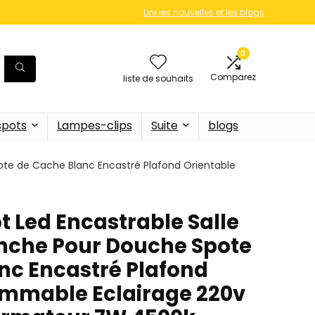
Lire les nouvelles et les blogs
0
Comparez
liste de souhaits
 spots
Lampes-clips
Suite
blogs
ote de Cache Blanc Encastré Plafond Orientable
t Led Encastrable Salle
anche Pour Douche Spote
nc Encastré Plafond
immable Eclairage 220v