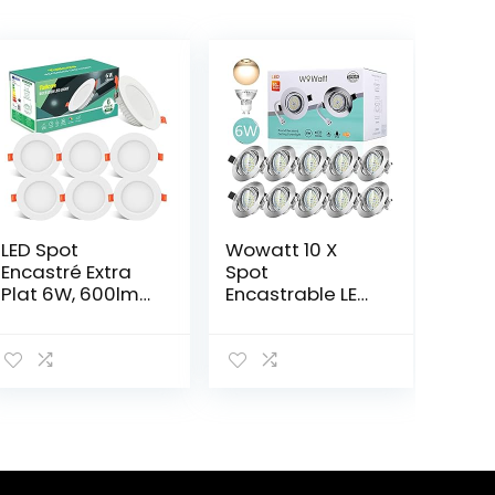
LED Spot
Wowatt 10 X
Encastré Extra
Spot
Plat 6W, 600lm
Encastrable LED
Blanc Froid
6W Equivaut
Plafonnier Rond
50W Ampoule
Spot de Plafond
Halogène Spot
Angle 120°
LED Encastrable
Equivalent 60W
GU10 Blanc
Halogène,
Chaud 2800K
6000K 230V
Spot de Plafond
Éclairage
68mm 220V
Plafond
Spot Encastré