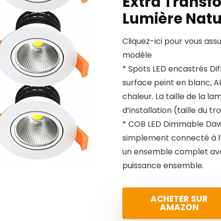
Extra Transf
Lumière Nat
Cliquez-ici pour vous ass
modèle
* Spots LED encastrés Di
surface peint en blanc, A
chaleur. La taille de la 
d’installation (taille du
* COB LED Dimmable Dawn
simplement connecté à l’
un ensemble complet ave
puissance ensemble.
ACHETER SUR
AMAZON