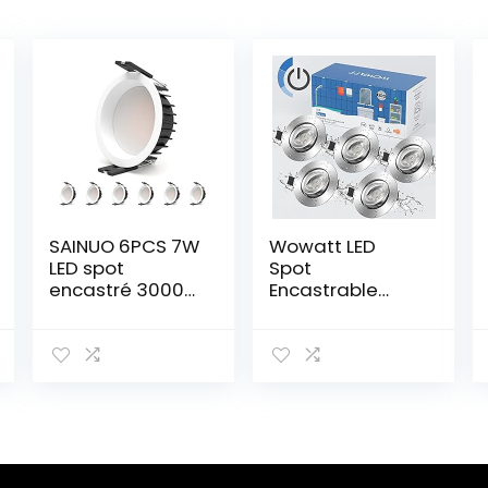
SAINUO 6PCS 7W
Wowatt LED
LED spot
Spot
encastré 3000K
Encastrable
Spot led
Dimmable IP44
encastrable CRI
Salle de Bain 7W
90+ Pas de
Equi. 70w
scintillement
Ampoule
Spot intérieur
Halogène 6000K
LED plafon,Angle
Blanc Froid
de faisceau
700LM
100°,trou
Plafonnier Spot
encastré Ø 75
Encastré