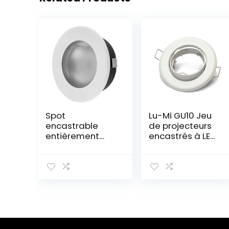
Spot
Lu-Mi GU10 Jeu
encastrable
de projecteurs
entièrement
encastrés à LED
métallique G4 12
– 1 cadre de
V avec
montage blanc,
couvercle en
avec douille
verre – Montage
GU10 pour leds
Ø 60 mm
ou lampes
halogènes,
orientable de
30°, rond