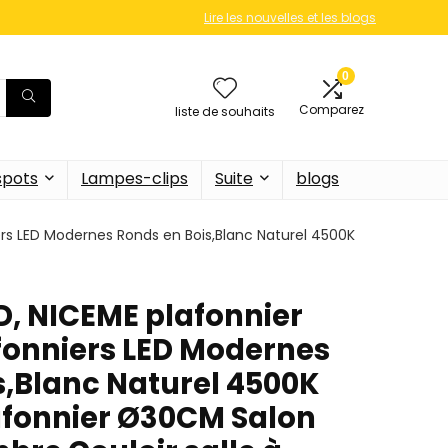
Lire les nouvelles et les blogs
0
Comparez
liste de souhaits
 spots
Lampes-clips
Suite
blogs
ers LED Modernes Ronds en Bois,Blanc Naturel 4500K
D, NICEME plafonnier
fonniers LED Modernes
s,Blanc Naturel 4500K
afonnier Ø30CM Salon