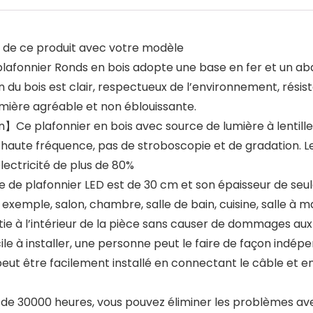
té de ce produit avec votre modèle
fonnier Ronds en bois adopte une base en fer et un abat-
n du bois est clair, respectueux de l’environnement, résis
umière agréable et non éblouissante.
e plafonnier en bois avec source de lumière à lentille 
 haute fréquence, pas de stroboscopie et de gradation. 
électricité de plus de 80%
 de plafonnier LED est de 30 cm et son épaisseur de seu
exemple, salon, chambre, salle de bain, cuisine, salle à m
ie à l’intérieur de la pièce sans causer de dommages aux
ile à installer, une personne peut le faire de façon ind
Il peut être facilement installé en connectant le câble et 
de 30000 heures, vous pouvez éliminer les problèmes av