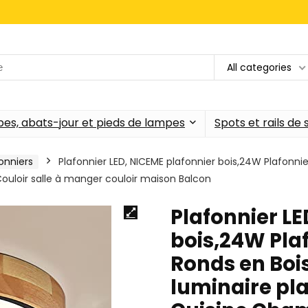
All categories
es, abats-jour et pieds de lampes
Spots et rails de
onniers
Plafonnier LED, NICEME plafonnier bois,24W Plafonni
uloir salle à manger couloir maison Balcon
Plafonnier LE
bois,24W Pla
Ronds en Boi
luminaire pl