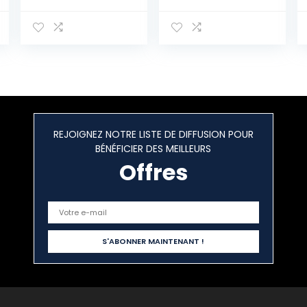
trichromatique,
Cuisine, 4300LM
Green,12 inch
4000K Blanc
Naturel Étanche
IP56, Ø23* 4cm
Plafonnier
Etanche Salle de
Bain,Applicable
à Chambre
Cuisine Balcon
Couloir Garage
REJOIGNEZ NOTRE LISTE DE DIFFUSION POUR
BÉNÉFICIER DES MEILLEURS
Offres