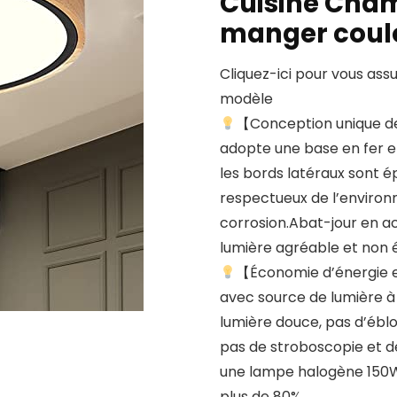
Cuisine Cham
manger coulo
Cliquez-ici pour vous ass
modèle
【Conception unique de
adopte une base en fer et
les bords latéraux sont épi
respectueux de l’environn
corrosion.Abat-jour en ac
lumière agréable et non 
【Économie d’énergie e
avec source de lumière à 
lumière douce, pas d’ébl
pas de stroboscopie et d
une lampe halogène 150W, 
plus de 80%