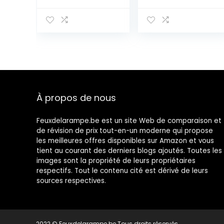
intensité
Plafonnier LED
variable 24W,
IP44 Étanche
rétroéclairage
Plafonnier Rond
RGB 6 couleurs
Plat pour Salle
avec
de Bain,
télécommande,
Chambre, Salon,
3000K-6500K,
Cuisine, Salle de
IP54, panneau
Bain, Balcon,
carré ultra fin
Sous-sol
pour
Ø220*H24mm
À propos de nous
chambre/salle
de
bain/couloir/cui
Feuxdelarampe.be est un site Web de comparaison et
sine
de révision de prix tout-en-un moderne qui propose
les meilleures offres disponibles sur Amazon et vous
tient au courant des derniers blogs ajoutés. Toutes les
images sont la propriété de leurs propriétaires
respectifs. Tout le contenu cité est dérivé de leurs
sources respectives.
2022 © Feuxdelarampe.be Tous droits réservés