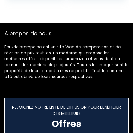
avec
Plafonnier
télécommande,
Chambre,
3000K-6500K,
Plafonnier Cuisine,
IP54, panneau
Plafonnier Salon,
carré ultra fin pour
Balcon, Couloir
À propos de nous
chambre/salle de
30x30cm
bain/couloir/cuisin
e
Feuxdelarampe.be est un site Web de comparaison et de
révision de prix tout-en-un moderne qui propose les
meilleures offres disponibles sur Amazon et vous tient au
courant des derniers blogs ajoutés. Toutes les images sont la
propriété de leurs propriétaires respectifs. Tout le contenu
cité est dérivé de leurs sources respectives.
REJOIGNEZ NOTRE LISTE DE DIFFUSION POUR BÉNÉFICIER
DES MEILLEURS
Offres