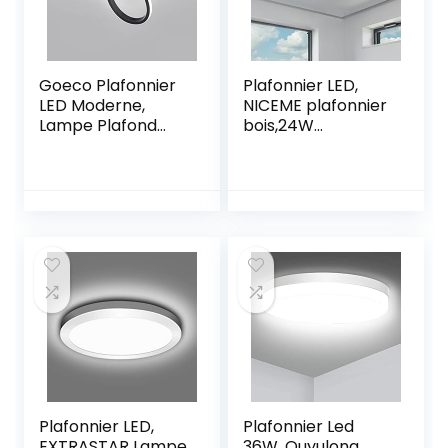
Goeco Plafonnier
Plafonnier LED,
LED Moderne,
NICEME plafonnier
Lampe Plafond
bois,24W
20W 2200LM,
Plafonniers LED
Luminaire
Modernes Ronds
Plafonnier Noir
en Bois,Lumière
pour Chambre
blanche 6500K
Couloir Balcon
luminaire
Salle de bain,
plafonnier Ø30CM
Diamètre 25cm,
Salon Cuisine
Dimmable 3000K /
Chambre Couloir
4500K / 6500K
salle à manger
couloir maison
Balcon
Plafonnier LED,
Plafonnier Led
EXTRASTAR Lampe
36W, Ouyulong