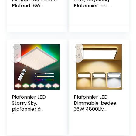
Plafond 18W
Plafonnier Led
1350LM Lampe de
Cuisine, 4300LM
Plafond LED
4000K Blanc
Moderne Mince
Naturel Étanche
Rond Blanc Naturel
IP56, Ø23* 4cm
4200K Applicable
Plafonnier Etanche
à Salle de
Salle de
Chambre, Cuisine,
Bain,Applicable à
Salon, Balcon,
Chambre Cuisine
Couloir
Balcon Couloir
Garage
Plafonnier LED
Plafonnier LED
Starry Sky,
Dimmable, bedee
plafonnier à
36W 4800LM
intensité variable
6500K Plafonnier
24W,
Carré Ultra-mince,
rétroéclairage
Luminaire
RGB 6 couleurs
Plafonnier,