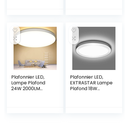
4000K Blanc
Naturel,Étanche
Naturel Étanche
Plafonnier Salle de
IP56, Ø23* 4cm
Bain,Plafonnier
Plafonnier Etanche
Chambre,Plafonni
Salle de
er Salon,
Bain,Applicable à
Plafonnier Cuisine
Chambre Cuisine
Ø23*4cm
Balcon Couloir
Garage
Plafonnier LED,
Plafonnier LED,
Lampe Plafond
EXTRASTAR Lampe
24W 2000LM
Plafond 18W
Imperméable IP44
1350LM Lampe de
Lampe de Plafond
Plafond LED
LED Moderne Rond
Moderne Mince
4000K Applicable
Rond Blanc Naturel
à Salle de Bain,
4200K Applicable
Chambre, Cuisine,
à Salle de
Salon, Balcon
Chambre, Cuisine,