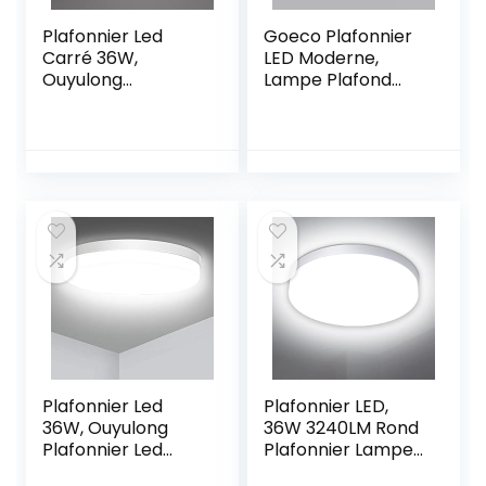
Plafonnier Led
Goeco Plafonnier
Carré 36W,
LED Moderne,
Ouyulong
Lampe Plafond
Luminaire
20W 2200LM,
Plafonnier Étanche
Luminaire
IP54 4350LM
Plafonnier Noir
6500K Blanc Froid
pour Chambre
,Utilisé Dans La
Couloir Balcon
Salle De Bain,
Salle de bain,
Cuisine Chambre à
Diamètre 25cm,
Coucher Couloir
Dimmable 3000K /
Salle à Manger
4500K / 6500K
Balcon Garage
Plafonnier Led
Plafonnier LED,
36W, Ouyulong
36W 3240LM Rond
Plafonnier Led
Plafonnier Lampe
Cuisine, 4300LM
4500K Blanc