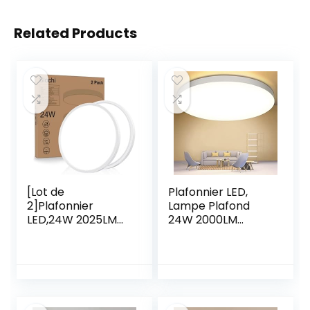
Related Products
[Lot de
Plafonnier LED,
2]Plafonnier
Lampe Plafond
LED,24W 2025LM
24W 2000LM
Luminaire
Imperméable IP44
Plafonnier Salle de
Lampe de Plafond
Bain 6500K Blanc
LED Moderne Rond
Froid Mince Lampe
4000K Applicable
Plafond Moderne
à Salle de Bain,
Rond Pour
Chambre, Cuisine,