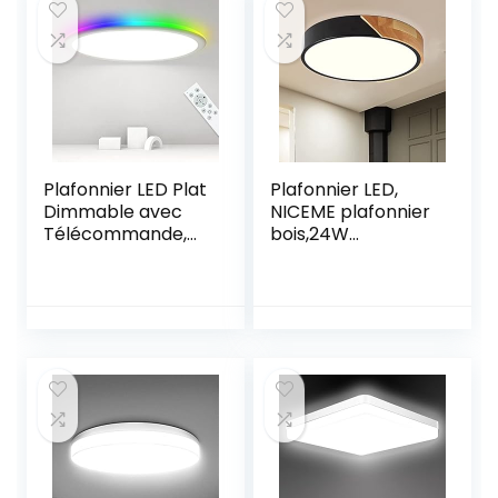
Cuisine,Salon,Cha
Salon, Balcon
mbre,Couloir,Bure
[Classe
au Exterieur
énergétique E]
Ø23CM
Plafonnier LED Plat
Plafonnier LED,
Dimmable avec
NICEME plafonnier
Télécommande,
bois,24W
24W Plafonnier
Plafonniers LED
Panneau RVB
Modernes Ronds
Changement de
en Bois,Blanc
Couleur
Naturel 4500K
Rétroéclairage,
luminaire
2400LM pour
plafonnier Ø30CM
Chambre Salon
Salon Cuisine
Cuisine Salle de
Chambre Couloir
Bain, IP44
salle à manger
Résistant aux
couloir maison
Éclaboussures
Balcon