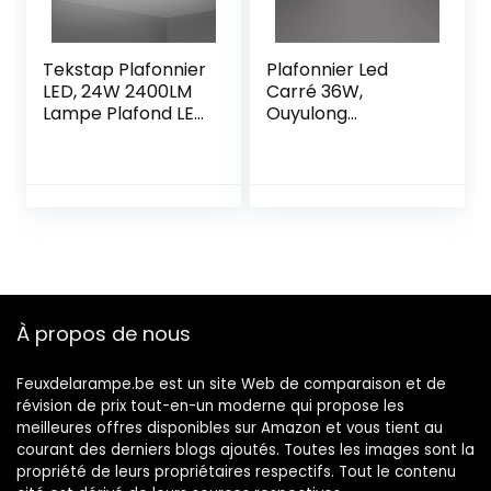
30CM
Tekstap Plafonnier
Plafonnier Led
LED, 24W 2400LM
Carré 36W,
Lampe Plafond LED
Ouyulong
Chambre,
Luminaire
Plafonnier Salle de
Plafonnier Étanche
Bain IP54, 4000K
IP54 4350LM
Blanc naturel
6500K Blanc Froid
Luminaire
,Utilisé Dans La
Plafonnier rond
Salle De Bain,
pour Salle de bain,
Cuisine Chambre à
Balcon, Chambre,
Coucher Couloir
Cuisine, Salon
Salle à Manger
À propos de nous
(Ø30cm)
Balcon Garage
Feuxdelarampe.be est un site Web de comparaison et de
révision de prix tout-en-un moderne qui propose les
meilleures offres disponibles sur Amazon et vous tient au
courant des derniers blogs ajoutés. Toutes les images sont la
propriété de leurs propriétaires respectifs. Tout le contenu