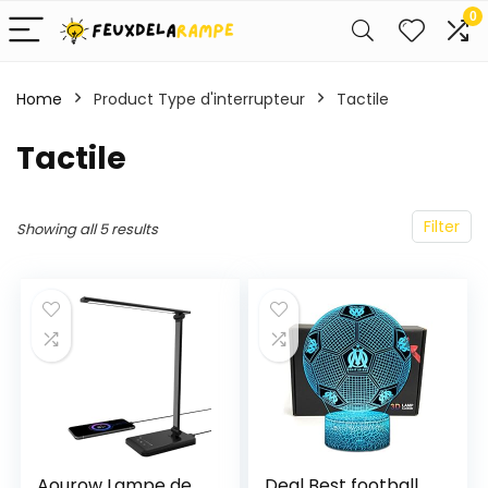
0
Home
Product Type d'interrupteur
‎Tactile
‎Tactile
Filter
Showing all 5 results
Aourow Lampe de
Deal Best football