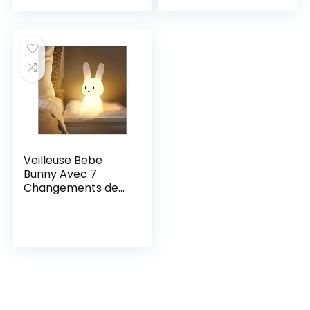
aurus/Tyrannosaur
cuivre Arbre de
us – Jouets &
Conception pour la
Cadeaux pour
décoration de fête
Enfants
de Mariage
Veilleuse Bebe
Bunny Avec 7
Changements de
Lumière |Contrôle
de tap|Recharge
USB | Fonction
Minuterie| Lampe
de Chevet Pour
Chambre D’enfant
Cadeau Jouet
Veilleuse en