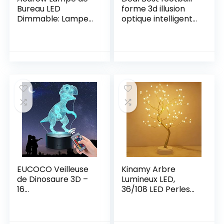
Bureau LED
forme 3d illusion
Dimmable: Lampe
optique intelligent
Table avec 5
7 couleurs led night
Couleurs de
light lampe de
Lumière et 5
table avec câble
Niveaux de
d’alimentation usb
Luminosité,Avec
olympique de
Port Chargement
marseille
USB Pour
Smartphone,Lamp
e Chevet avec
Écran Tactile pour
Enfants,Noir
EUCOCO Veilleuse
Kinamy Arbre
de Dinosaure 3D –
Lumineux LED,
16
36/108 LED Perles
Couleurs/Télécom
Veilleuses,
mande –
Branches réglables
Triceratops/Spinos
Bricolage Fil de