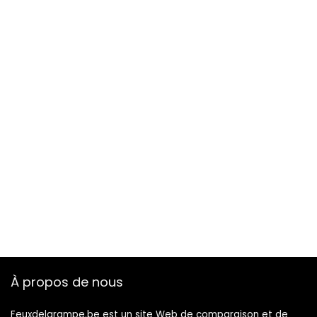
Silicone Pour Enfant
À propos de nous
Feuxdelarampe.be est un site Web de comparaison et de