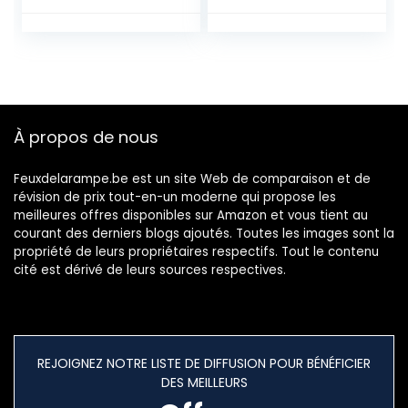
Intensité, Flexible
Protection des
LED Lampe col de
Yeux, Atténuation
Cygne, Clip Lampe
et Température
Manucure de
de Couleur
Table Travail,
Réglable, Contrôle
Lampe de Dessin
Tactile, Fonction
Gaming
de Mémoire et de
À propos de nous
Chronométrage
Feuxdelarampe.be est un site Web de comparaison et de
révision de prix tout-en-un moderne qui propose les
meilleures offres disponibles sur Amazon et vous tient au
courant des derniers blogs ajoutés. Toutes les images sont la
propriété de leurs propriétaires respectifs. Tout le contenu
cité est dérivé de leurs sources respectives.
REJOIGNEZ NOTRE LISTE DE DIFFUSION POUR BÉNÉFICIER
DES MEILLEURS