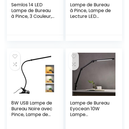
Semlos 14 LED
Lampe de Bureau
Lampe de Bureau
à Pince, Lampe de
à Pince, 3 Couleur,
Lecture LED
5 Luminosité
Flexible avec
Réglable, USB
Lumière Adjustable
Lampe de Chevet
en 3 Couleurs et 10
Pince, Protection
Luminosités
des Yeux 360°
Protection les Yeux
Flexible Lampe de
Parfait pour le Lit,
Lecture pour Étude
le Tableau, le
et Travail
Chevet
8W USB Lampe de
Lampe de Bureau
Bureau Noire avec
Eyocean 10W
Pince, Lampe de
Lampe
Lecture à Clipser, 3
d’Architecte, avec
Couleurs et 10
Pince, LED