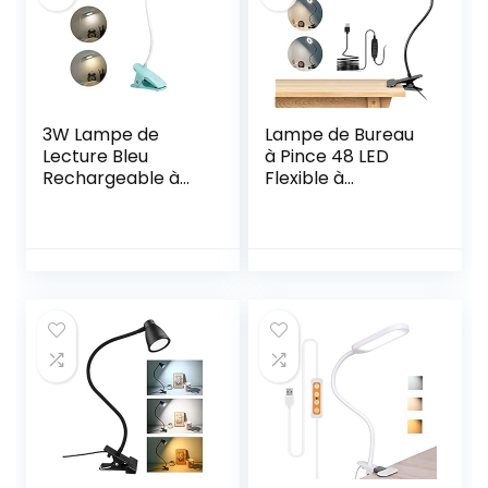
3W Lampe de
Lampe de Bureau
Lecture Bleu
à Pince 48 LED
Rechargeable à
Flexible à
Pince, 28 LED
360°Lampe
Portable Lampe
Lecture Clipsable 3
Tactile 3 Intensité
Modes d’Éclairage
et 3 Couleurs, Clip
&10 Niveaux de
Lampe de Bureau
Luminosité Lampe
LED sans Fil pour
Bureau Led USB
Enfants Bébé,
pour Étude et
Petite Lampe
Travail, Noir
Pince pour Lire au
[Classe
Lit
énergétique A++]