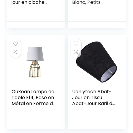
jour en cloche
Blanc, Petits
mate Verre blanc
Abats-Jour de
Lampe pour Lustre
de Bougeoir,
9x14x13cm
OuXean Lampe de
Uonlytech Abat-
Table E14, Base en
Jour en Tissu
Métal en Forme de
Abat-Jour Baril de
Vase et abat-jour
Lustre Araignée de
en Tissu, Veilleuse
Forme
Blanche pour
Empire/Abat-Jour
Salon Chambre à
pour Lampe de