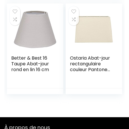
Coucher, Sans
Table Suspension
Ampoule
sur Pied 5. 5X5. 5X5
Pouces Noir
Better & Best 16
Ostaria Abat-jour
Taupe Abat-jour
rectangulaire
rond en lin 16 cm
couleur Pantone
12-1403 TPX
À propos de nous