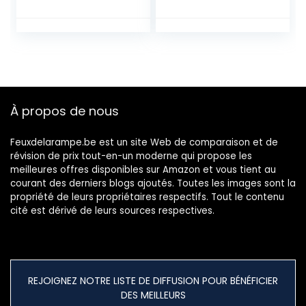
remplacement,
Clipser pour Lustre
globes de
en Cristal,
réchange pour
Bougeoir Lampe
luminaires,
de Chevet,
ventilateurs de
9x14x13cm
plafond, lustres,
lampes de table,
applique murale …
À propos de nous
Feuxdelarampe.be est un site Web de comparaison et de
révision de prix tout-en-un moderne qui propose les
meilleures offres disponibles sur Amazon et vous tient au
courant des derniers blogs ajoutés. Toutes les images sont la
propriété de leurs propriétaires respectifs. Tout le contenu
cité est dérivé de leurs sources respectives.
REJOIGNEZ NOTRE LISTE DE DIFFUSION POUR BÉNÉFICIER
DES MEILLEURS