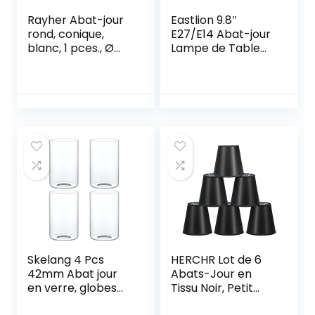
Rayher Abat-jour
Eastlion 9.8″
rond, conique,
E27/E14 Abat-jour
blanc, 1 pces., Ø
Lampe de Table
30-10cm, hauteur
Fait Main en
16cm, tissu 100%
Tissu,Floral
polyester, à
personnaliser,
décoration
d’intérieur, lampe
de chevet,
lampadaire-
2303102
Skelang 4 Pcs
HERCHR Lot de 6
42mm Abat jour
Abats-Jour en
en verre, globes
Tissu Noir, Petit
en verre de
Abat-Jour à