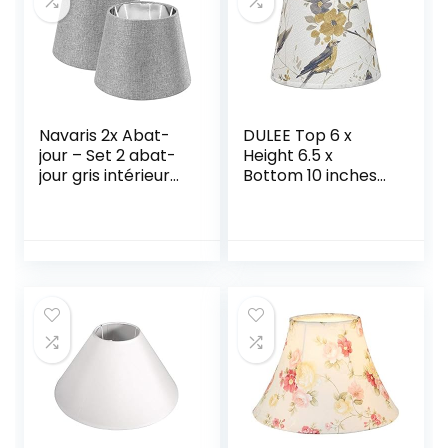
Navaris 2x Abat-
DULEE Top 6 x
jour – Set 2 abat-
Height 6.5 x
jour gris intérieur
Bottom 10 inches
argent pour
E27 Fait Main
ampoule E27 –
Abat-jour de
Diamètre intérieur
Lampe de Table
41mm compatible
Abat-jour de
avec ampoules
Tambour Abat-
correspondantes
jour de
Plancher,Bird