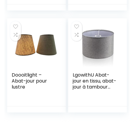
cristal, abat-jours,
en Cristal,
10 x 16 x 14 cm, noir
Bougeoir Lampe
de Chevet,
9x14x13cm
Doooitlight –
LgowithU Abat-
Abat-jour pour
jour en tissu, abat-
lustre
jour à tambour
moyen pour
lampe de table,
lampe murale,
lampe de chevet
et lampadaire, lin
naturel,
couverture rigide