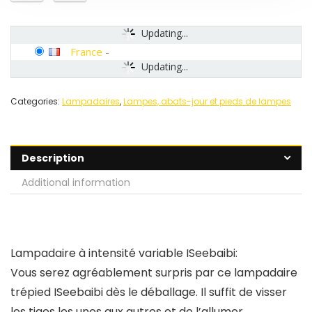
Updating...
France
-
Updating...
Categories:
Lampadaires
,
Lampes, abats-jour et pieds de lampes
Description
Additional information
Lampadaire à intensité variable ISeebaibi:
Vous serez agréablement surpris par ce lampadaire
trépied ISeebaibi dès le déballage. Il suffit de visser
les tiges les unes aux autres et de l’allumer.