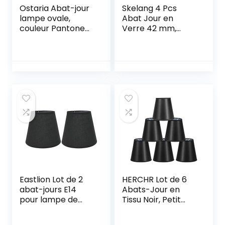
Ostaria Abat-jour
Skelang 4 Pcs
lampe ovale,
Abat Jour en
couleur Pantone
Verre 42 mm,
12-1403TPX
Globes en Verre
de
Remplacement,
Globes de
réchange en
forme de cloche
pour lustre,
ventilateur de
plafond, appliques
murales
Eastlion Lot de 2
HERCHR Lot de 6
abat-jours E14
Abats-Jour en
pour lampe de
Tissu Noir, Petit
chevet, appliques
Abat-Jour à
murales, lustres en
Clipser pour Lustre