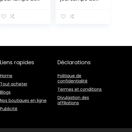
chevet,
Table Fait Main
appliques
en Tissu,Floral
murales, lustres
en cristal, abat-
jours, 10 x 16 x 14
cm, noir
Liens rapides
Déclarations
Home
Politique de
confidentialité
Tout acheter
Termes et conditions
Blogs
Divulgation des
Nos boutiques en ligne
affiliations
Publicité