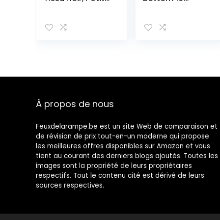
Abat-Jour à
inches E27 Fait
Clipser pour
Main Abat-jour
Lustre en Cristal,
de Lampe de
Bougeoir Lampe
Table Abat-jour
de Chevet,
de Tambour
9x14x13cm
Abat-jour de
Plancher,Bird
À propos de nous
Feuxdelarampe.be est un site Web de comparaison et
de révision de prix tout-en-un moderne qui propose
les meilleures offres disponibles sur Amazon et vous
tient au courant des derniers blogs ajoutés. Toutes les
images sont la propriété de leurs propriétaires
respectifs. Tout le contenu cité est dérivé de leurs
sources respectives.