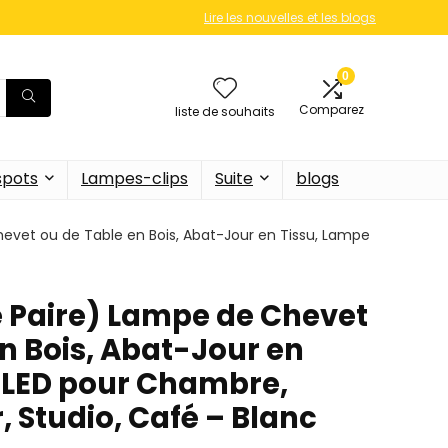
Lire les nouvelles et les blogs
0
Comparez
liste de souhaits
 spots
Lampes-clips
Suite
blogs
vet ou de Table en Bois, Abat-Jour en Tissu, Lampe
 Paire) Lampe de Chevet
n Bois, Abat-Jour en
 LED pour Chambre,
r, Studio, Café – Blanc