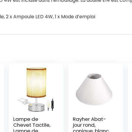
W est incluse dans l’emballage. La douille E14 est com
, 2 x Ampoule LED 4W, 1 x Mode d’emploi
Lampe de
Rayher Abat-
Chevet Tactile,
jour rond,
Lampe de
conique, blanc, 1