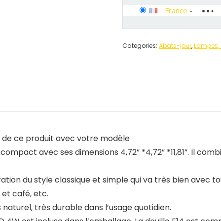
France
-
Categories:
Abats-jour
,
Lampes, 
té de ce produit avec votre modèle
pact avec ses dimensions 4,72” *4,72” *11,81”. Il combin
n du style classique et simple qui va très bien avec t
 et café, etc.
naturel, très durable dans l’usage quotidien.