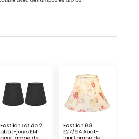
patible avec des ampoules LED ou
Eastlion Lot de 2
Eastlion 9.8″
abat-jours E14
E27/E14 Abat-
pour lampe de
jour Lampe de