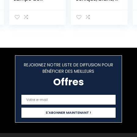
Bureau LED
pces., Ø 30-
design
10cm, hauteur
Dimmable E14
16cm, tissu 100%
Abat-jour, 3
polyester, à
Niveaux de
personnaliser,
Luminosité, avec
décoration
Ampoules à
d’intérieur,
intensité
lampe de
variable pour
chevet,
chambre
lampadaire-
REJOIGNEZ NOTRE LISTE DE DIFFUSION POUR
d’Enfant
2303102
BÉNÉFICIER DES MEILLEURS
Chambre à
Coucher Salon –
Offres
Lumière chaude