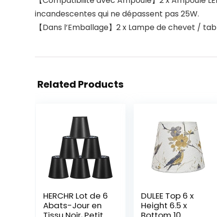
【Compatibilité avec Ampoule】2 x Ampoule LED 4
incandescentes qui ne dépassent pas 25W.
【Dans l’Emballage】2 x Lampe de chevet / table
Related Products
HERCHR Lot de 6
DULEE Top 6 x
Abats-Jour en
Height 6.5 x
Tissu Noir, Petit
Bottom 10