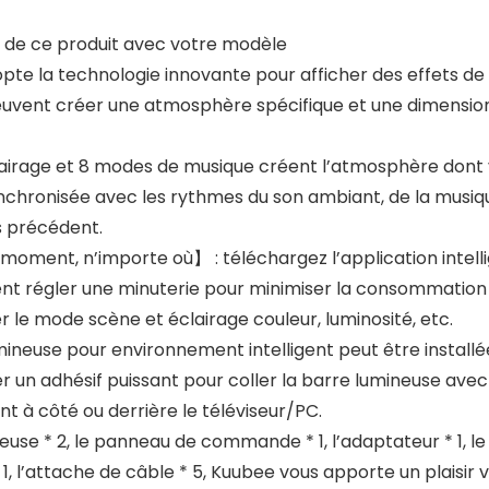
té de ce produit avec votre modèle
e la technologie innovante pour afficher des effets de lu
euvent créer une atmosphère spécifique et une dimension
airage et 8 modes de musique créent l’atmosphère dont v
chronisée avec les rythmes du son ambiant, de la musique,
s précédent.
t moment, n’importe où】 : téléchargez l’application intel
nt régler une minuterie pour minimiser la consommation d
 le mode scène et éclairage couleur, luminosité, etc.
ineuse pour environnement intelligent peut être installée
 un adhésif puissant pour coller la barre lumineuse avec le
nt à côté ou derrière le téléviseur/PC.
use * 2, le panneau de commande * 1, l’adaptateur * 1, l
 1, l’attache de câble * 5, Kuubee vous apporte un plaisir 