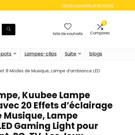
Lire les nouvelles et les blogs
0
Comparez
liste de souhaits
 spots
Lampes-clips
Suite
blogs
 et 8 Modes de Musique, Lampe d’ambiance LED
ampe, Kuubee Lampe
vec 20 Effets d’éclairage
e Musique, Lampe
ED Gaming Light pour