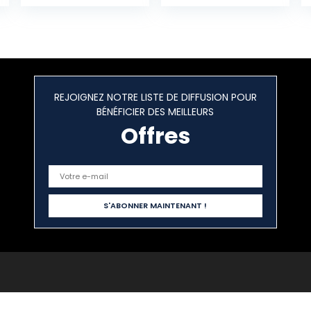
réglables
5m une bobine
Bricolage Fil de
12V DC (Blanc
cuivre Arbre de
Naturel)
Conception pour
la décoration
de fête de
Mariage
REJOIGNEZ NOTRE LISTE DE DIFFUSION POUR
BÉNÉFICIER DES MEILLEURS
Offres