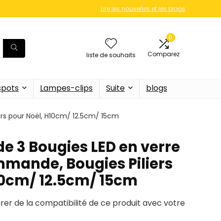
Lire les nouvelles et les blogs
0
Comparez
liste de souhaits
 spots
Lampes-clips
Suite
blogs
ers pour Noël, H10cm/ 12.5cm/ 15cm
de 3 Bougies LED en verre
mande, Bougies Piliers
10cm/ 12.5cm/ 15cm
urer de la compatibilité de ce produit avec votre