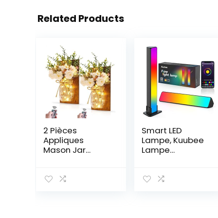
Related Products
2 Pièces
Smart LED
Appliques
Lampe, Kuubee
Mason Jar
Lampe
Lumières
d’ambiance
Décoration
avec 20 Effets
Murale, Lumières
d’éclairage et 8
Suspendue à
Modes de
Piles ave Fleur
Musique, Lampe
Artificielle LED
d’ambiance LED