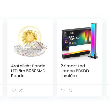
Arotelicht Bande
2 Smart Led
LED 5m 5050SMD
Lampe PBKDD
Bande
Lumière
Lumineuse 12V
D’ambiance
Bande LED
Avec 20 Effets
blanche chaude
D’éclairage Et 8
3000K Ruban
Modes De
guirlande non
Rythme Musical
étanche 300LED
Lampe De Jeu