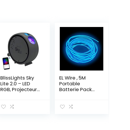
BlissLights Sky
EL Wire , 5M
Lite 2.0 – LED
Portable
RGB, Projecteur
Batterie Pack
d’étoiles,
Neon Lights Strip
Éclairage
360° Cuttable
galaxie, Lampe
Glowing Rope
nébuleuse
Lights pour les
(étoiles bleues)
fêtes,
Halloween, DIY