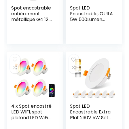
Spot encastrable
Spot LED
entièrement
Encastrable, OUILA
métallique G4 12 V
5W 500Lumen
avec couvercle en
Equivalent 50W
verre – Montage Ø
Incandescence,
60 mm
4000K Blanc
Chaud Spot Led
Extra Plat Pour
Salle de Bain
Cuisine Salon
Couloir
(5W*10PCS)
4 x Spot encastré
Spot LED
LED WIFI, spot
Encastrable Extra
plafond LED WiFi
Plat 230V 5W Set
5W RGBWW
de 6, Encastré