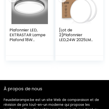
Plafonnier LED,
[Lot de
EXTRASTAR Lampe
2]Plafonnier
Plafond 18W
LED,24W 2025LM
1350LM Lampe de
Luminaire
Plafond LED
Plafonnier Salle de
Moderne Mince
Bain 6500K Blanc
Rond Blanc Naturel
Froid Mince Lampe
4200K Applicable
Plafond Moderne
à Salle de
Rond Pour
Chambre, Cuisine,
Cuisine,Salon,Cha
Salon, Balcon,
mbre,Couloir,Bure
Couloir
au Exterieur
À propos de nous
Ø23CM
Feuxdelarampe.be est un site Web de comparaison et de
révision de prix tout-en-un moderne qui propose les