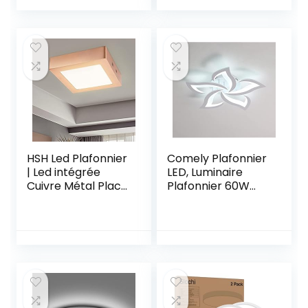
4000K Applicable
pour Chambre
à Salle de Bain,
Couloir Balcon
Chambre, Cuisine,
Salle de bain,
Salon, Balcon
Diamètre 25cm,
[Classe
Dimmable 3000K /
énergétique E]
4500K / 6500K
HSH Led Plafonnier
Comely Plafonnier
| Led intégrée
LED, Luminaire
Cuivre Métal Place
Plafonnier 60W
17Cm 12W
6750LM, Lampe de
600Lumen | Lampe
Plafond Moderne
Chambre
de Pétale pour
Plafonnier Couloir
Salon Chambre
Cuisine Salle à
Manger, Blanc
Froid 6000K, Dia
60cm