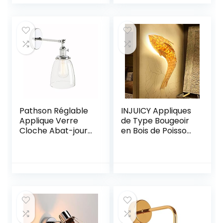
Murale Rétro Cage
Down Design
E27 Intérieure
3000K Blanc
Lampe Murale
Chaud pour
pour Salon Salle à
Chambre Maison
Manger Couloir, Or
Couloir Salon
Rose (Sans
Ampoule)
Pathson Réglable
INJUICY Appliques
Applique Verre
de Type Bougeoir
Cloche Abat-jour
en Bois de Poisson,
Lampe Rétro
Applique Murale
Industrial Applique
Art de Carpe
Murale Rétro
Japonaise pour
Eclairage Chrome
Salon Modèle
Chambre Magasin
Hôtel Villa
Restaurant Salle
de Mariage Décor
(Longueur: 120 cm)