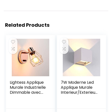
Related Products
Lightess Applique
7W Moderne Led
Murale Industrielle
Applique Murale
Dimmable avec
Interieur/Exterieur
Interrupteur
Noire, Anti-Eau
Rotatifs à 360°
IP65 Réglable
Tête Luminaire
Lampe Up and