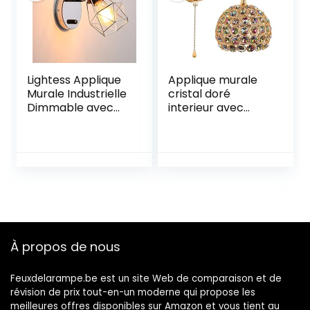
Lightess Applique
Applique murale
Murale Industrielle
cristal doré
Dimmable avec
interieur avec
Interrupteur
interrupteur à
Rotatifs à 360°
tirette Lampe
Tête Luminaire
decorative effet
Murale Rétro Cage
Spote murale de
E27 Intérieure
chambre enfant
Lampe Murale
salle de bain G9
pour Salon Salle à
AC85-265V
Manger Couloir,
(Ampoule Non
Argent (Sans
Incluse)
À propos de nous
Ampoule)
Feuxdelarampe.be est un site Web de comparaison et de
révision de prix tout-en-un moderne qui propose les
meilleures offres disponibles sur Amazon et vous tient au