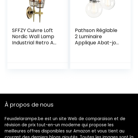
SFFZY Cuivre Loft
Pathson Réglable
Nordic Wall Lamp
2 Luminaire
Industrial Retro Art
Applique Abat-jour
Verre Simple
en Verre Rétro
Personality Allele
Industrial Lampe
Chambre à
Murale Plafonnier
Coucher Tête
Rétro
Lampe Murale
Eclairage(Ampoul
Antique
e Non
Inclus)Chrome
À propos de nous
Feuxdelarampe.be est un site Web de comparaison et de
révision de prix tout-en-un moderne qui propose les
meilleures offres disponibles sur Amazon et vous tient au
courant des derniers blogs ajoutés. Toutes les images sont la