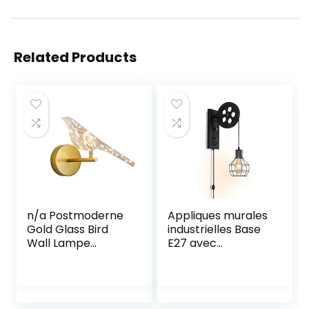
Related Products
n/a Postmoderne
Appliques murales
Gold Glass Bird
industrielles Base
Wall Lampe
E27 avec
Enfants Chambre
interrupteur
Restaurant Galerie
gradateur de
Cafe Home Deco
lampe murale
Sconce Night
enfichable (noir)