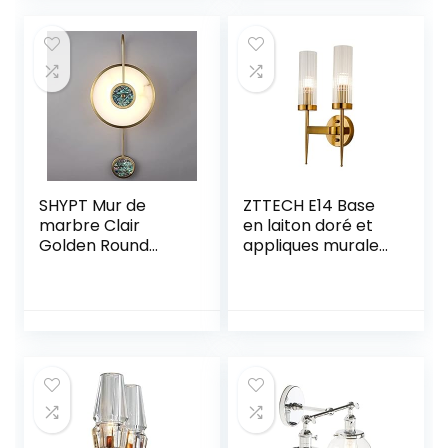
Lights (Color :
Clear, Size : 1pcs)
SHYPT Mur de
ZTTECH E14 Base
marbre Clair
en laiton doré et
Golden Round
appliques murales
Copper Sconce
en cristal,
for Salon
appliques murales
Restauration
en cristal
Restreaux
modernes,
Chambre à
applique murale
Coucher Escalier
en cristal (2
d’allée
lumières), (sjg-wl)