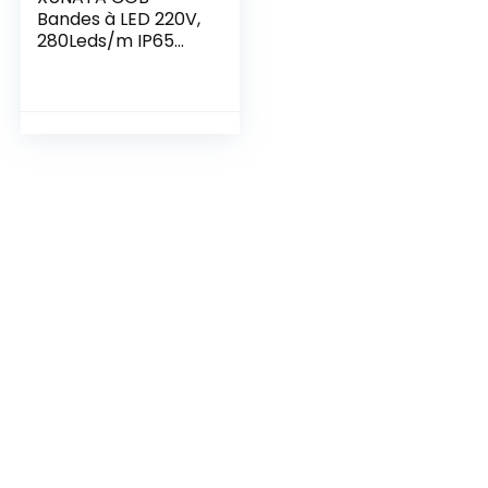
Bandes à LED 220V,
280Leds/m IP65
étanche Super
Lumineux Bandeau
LED Flexible pour
armoire, cuisine,
maison, chambre à
coucher,
décoration
intérieure DIY
(Blanc chaud, 2M)