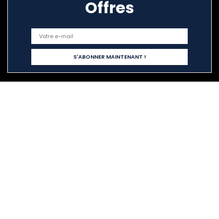
Offres
Liens rapides
Home
Tout acheter
Blogs
Nos boutiques en ligne
Publicité
Déclarations