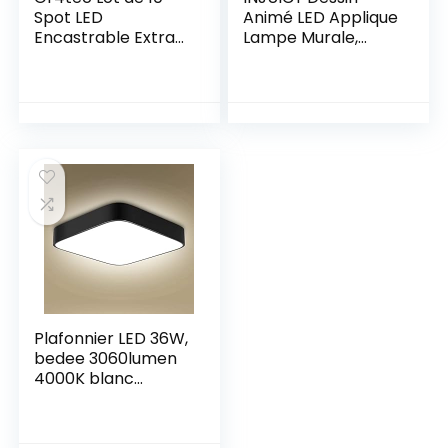
Spot LED
Animé LED Applique
Encastrable Extra
Lampe Murale,
Plat, IP44 LED Spot
Appliques de Type
Salle de Bain, 5W
Bougeoir en Métal
310LM Blanc Neutre
Animal pour La
4000K, Ultra-mince
Maternelle, Chevet,
35MM,
Chambre Enfants,
Spot Led Extra Plat,
Couloir, Chambre à
Spot LED Intégrée
Coucher (Singe,
AC85-265V Pour
Lumière Blanche)
Cuisine Chambre
Plafonnier LED 36W,
bedee 3060lumen
4000K blanc
naturel, 220V
24LEDs, plafonnier
led plafond