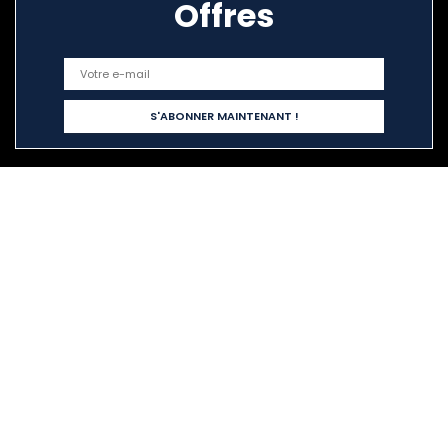
Offres
Liens rapides
Home
Tout acheter
Blogs
Nos boutiques en ligne
Publicité
Déclarations