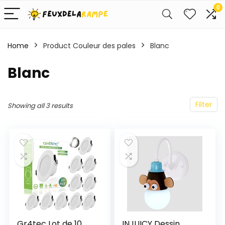
0
Home
Product Couleur des pales
‎Blanc
‎Blanc
Filter
Showing all 3 results
Gr4tec Lot de 10
INJUICY Dessin