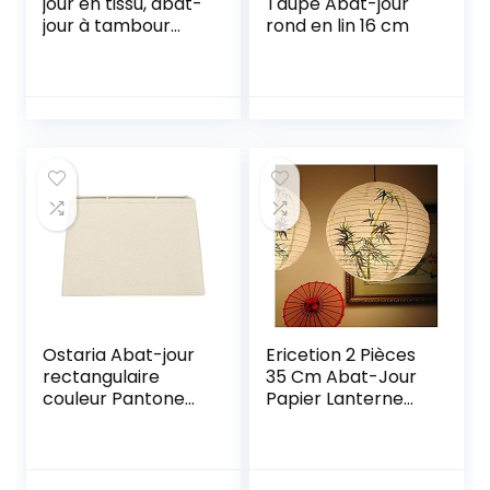
jour en tissu, abat-
Taupe Abat-jour
jour à tambour
rond en lin 16 cm
moyen pour
lampe de table,
lampe murale,
lampe de chevet
et lampadaire, lin
naturel,
couverture rigide
fabriquée à la
main, 13″ x 13″ x 8″
(blanc)
Ostaria Abat-jour
Ericetion 2 Pièces
rectangulaire
35 Cm Abat-Jour
couleur Pantone
Papier Lanterne
12-1403 TPX
Chinois Bambou
Motif Abat-Jour
Style Oriental
Lumière