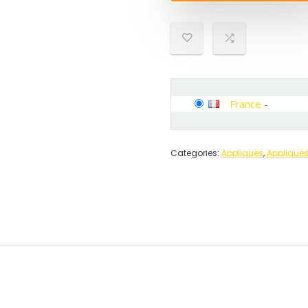
France
-
Categories:
Appliques
,
Applique