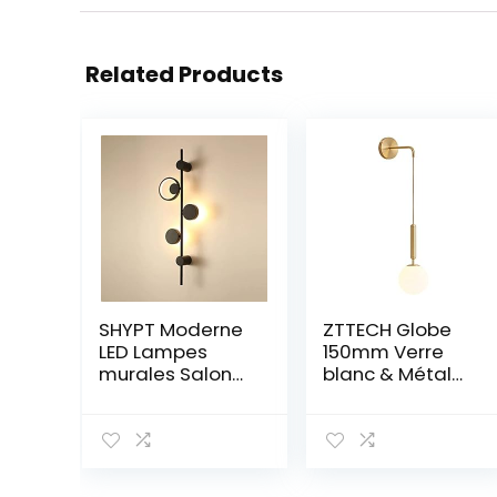
Related Products
SHYPT Moderne
ZTTECH Globe
LED Lampes
150mm Verre
murales Salon
blanc & Métal
Mural Chambre
Doré Appliques
à Coucher de
murales Lampe
Chevet Lampe
Drop Applique
de Chevet
murale pour
décor à la
chevet (Verre