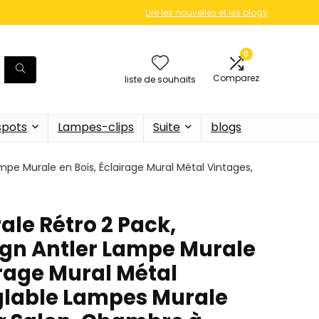
Lire les nouvelles et les blogs
0
Comparez
liste de souhaits
 spots
Lampes-clips
Suite
blogs
mpe Murale en Bois, Éclairage Mural Métal Vintages,
ale Rétro 2 Pack,
ign Antler Lampe Murale
irage Mural Métal
glable Lampes Murale