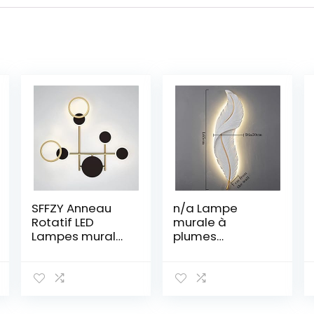
SFFZY Anneau
n/a Lampe
Rotatif LED
murale à
Lampes murales
plumes
Sconces de
blanches LED for
Chevet for
la télé Corridor
Chambre à
couloir couloir
Coucher Salon
de chambre à
Loft Aisle Accueil
coucher en