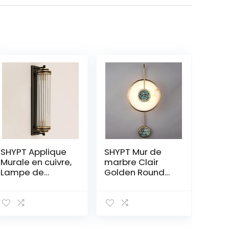
SHYPT Applique
SHYPT Mur de
Murale en cuivre,
marbre Clair
Lampe de
Golden Round
Chambre
Copper Sconce
Minimaliste
for Salon
Moderne Lampe
Restauration
de Chevet
Restreaux
Chambre à