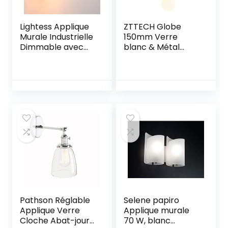
Lightess Applique
ZTTECH Globe
Murale Industrielle
150mm Verre
Dimmable avec
blanc & Métal
Interrupteur
Doré Appliques
Rotatifs à 360°
murales Lampe
Tête Luminaire
Drop Applique
Murale Rétro Cage
murale pour
E27 Intérieure
chevet (Verre
Lampe Murale
blanc & métal
pour Salon Salle à
doré)
Manger Couloir, Or
Rose (Sans
Ampoule)
Pathson Réglable
Selene papiro
Applique Verre
Applique murale
Cloche Abat-jour
70 W, blanc