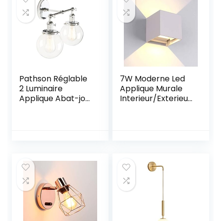
Pathson Réglable
7W Moderne Led
2 Luminaire
Applique Murale
Applique Abat-jour
Interieur/Exterieur
en Verre Rétro
Noire, Anti-Eau
Industrial Lampe
IP65 Réglable
Murale Plafonnier
Lampe Up and
Rétro
Down Design
Eclairage(Ampoul
3000K Blanc
e Non
Chaud pour
Inclus)Chrome
Chambre Maison
Couloir Salon